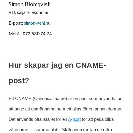
Simon Blomqvist 
VD, säljare, eko
nomi 
E-post: 
simon@ehl.nu
Mobil:  
073 530 74 74
Hur skapar jag en CNAME-
post?
Ett CNAME (Canonical name) är en post som används för 
att ange ett domännamn som ett alias för en annan domän. 
Det används ofta istället för en
A-post
 för att peka olika 
värdnamn till samma plats. Skillnaden mellan de olika 