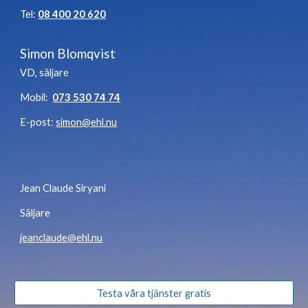
Tel:
08 400 20 620
Simon Blomqvist
VD, säljare
Mobil:
073 530 74 74
E-post:
simon@ehl.nu
Jean Claude Siryani
Säljare
jeanclaude@ehl.nu
Testa våra tjänster gratis