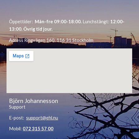
Öppettider:
Mån-fre 0
9
:00-1
8
:00.
Lunchstängt:
1
2
:00-
1
3
:00. Övrig tid jour.
Adress Ringvägen 160, 116 31 Stockholm
Björn Johannesson
Support
E-post:
support@ehl.nu
Mobil:
072 315 57 00