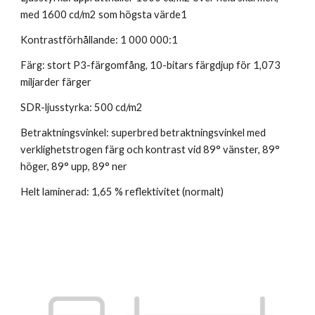
med 1600 cd/m2 som högsta värde1
Kontrast­förhållande: 1 000 000:1
Färg: stort P3-färgomfång, 10-bitars färgdjup för 1,073 
miljarder färger
SDR-ljusstyrka: 500 cd/m2
Betraktningsvinkel: superbred betraktningsvinkel med 
verklighets­trogen färg och kontrast vid 89° vänster, 89° 
höger, 89° upp, 89° ner
Helt laminerad: 1,65 % reflektivitet (normalt)