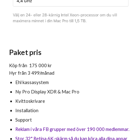
Paket pris 
Köp från  175 000 kr  
Hyr från 3 
4
99/månad 
Ehl kassasystem 
Ny Pro Display XDR & Mac Pro 
Kvittoskrivare 
Installation 
Support
Reklam i våra FB grupper med över 190 000 medlemmar. 
S
tor 32" Retina 6K-skärm så du kan köra alla dina appar