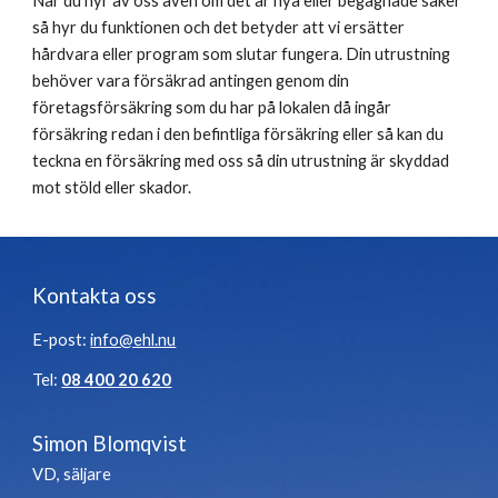
När du hyr av oss även om det är nya eller begagnade saker 
så hyr du funktionen och det betyder att vi ersätter 
hårdvara eller program som slutar fungera. Din utrustning 
behöver vara försäkrad 
antingen
 genom din 
företagsförsäkring som du har på lokalen då ingår 
försäkring redan i den befintliga försäkring eller så kan du 
teckna en försäkring med oss
så din utrustning är skyddad 
mot stöld eller skador. 
Kontakta oss
E-post:
info@ehl.nu
Tel:
08 400 20 620
Simon Blomqvist
VD, säljare