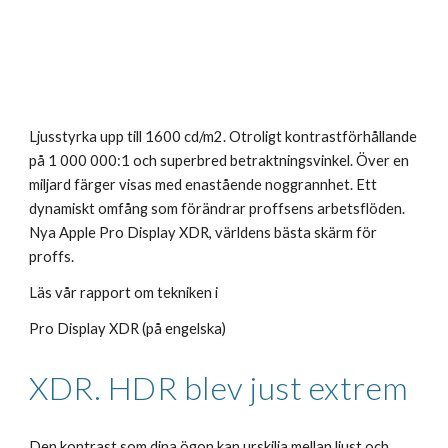
Ljusstyrka upp till 1600 cd/m2. Otroligt kontrastförhållande 
på 1 000 000:1 och superbred betraktningsvinkel. Över en 
miljard färger visas med enastående noggrannhet. Ett 
dynamiskt omfång som förändrar proffsens arbetsflöden. 
Nya Apple Pro Display XDR, världens bästa skärm för 
proffs.
Läs vår rapport om tekniken i
Pro Display XDR (på engelska)
XDR. HDR blev just extrem
Den kontrast som dina ögon kan urskilja mellan ljust och 