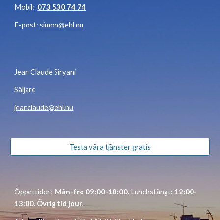
Mobil:
073 530 74 74
E-post:
simon@ehl.nu
Jean Claude Siryani
Säljare
jeanclaude@ehl.nu
Testa våra tjänster gratis
Öppettider:
Mån-fre 0
9
:00-1
8
:00.
Lunchstängt:
1
2
:00-
1
3
:00. Övrig tid jour.