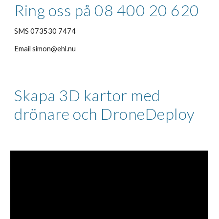
Ring oss på 08 400 20 620 
SMS 073530 7474 
Email simon@ehl.nu
Skapa 3D kartor med 
drönare och DroneDeploy 