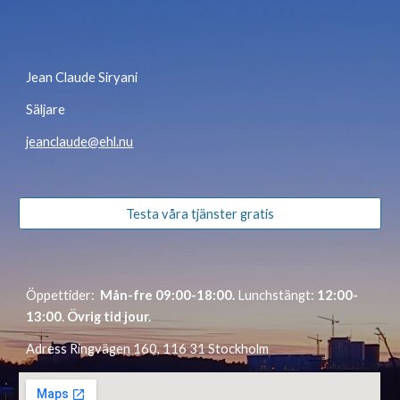
Jean Claude Siryani
Säljare
jeanclaude@ehl.nu
Testa våra tjänster gratis
Öppettider:
Mån-fre 0
9
:00-1
8
:00.
Lunchstängt:
1
2
:00-
1
3
:00. Övrig tid jour.
Adress Ringvägen 160, 116 31 Stockholm