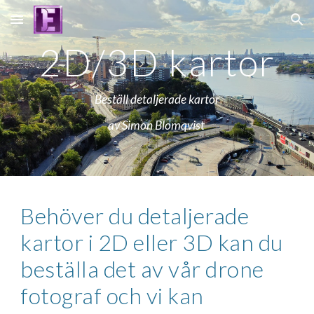
Skip to main content
Skip to navigation
2D/3D kartor
Beställ detaljerade kartor
av Simon Blomqvist 
Behöver du detaljerade 
kartor i 2D eller 3D kan du 
beställa det av vår drone 
fotograf och vi kan 