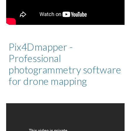
Pix4Dmapper - 
Professional 
photogrammetry software 
for drone mapping