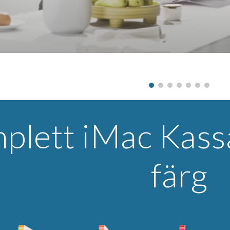
plett iMac Kassa
färg