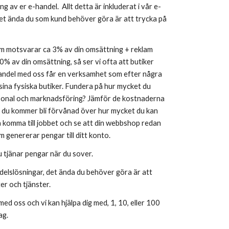
ng av er e-handel.  Allt detta är inkluderat i vår e-
det ända du som kund behöver göra är att trycka på 
 motsvarar ca 3% av din omsättning + reklam 
 av din omsättning, så ser vi ofta att butiker 
handel med oss får en verksamhet som efter några 
ina fysiska butiker. Fundera på hur mycket du 
ersonal och marknadsföring? Jämför de kostnaderna 
h du kommer bli förvånad över hur mycket du kan 
 komma till jobbet och se att din webbshop redan 
m genererar pengar till ditt konto.  
du tjänar pengar när du sover.
delslösningar, det ända du behöver göra är att 
r och tjänster.  
ed oss och vi kan hjälpa dig med, 1, 10, eller 100 
ag.