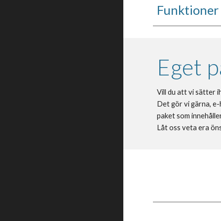
Funktioner 
Eget p
Vill du att vi sätter
Det gör vi gärna, e-
paket som innehåller 
Låt oss veta era öns