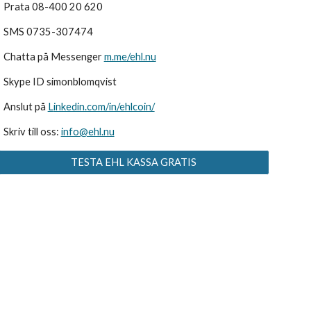
Prata 
08-400 20 620 
SMS 
0735-307474
Chatta på Messenger 
m.me/ehl.nu
Skype ID 
simonblomqvist
Anslut på 
L
inkedin.com/in/ehlcoin/
Skriv till oss: 
info@ehl.nu
TESTA EHL KASSA GRATIS