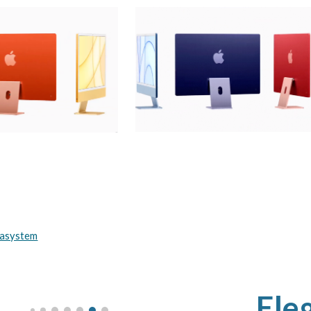
sasystem
Ele