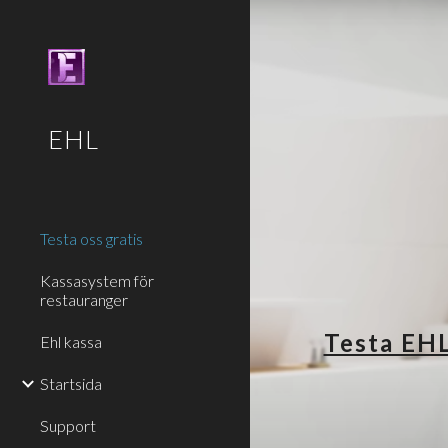
Sk
EHL
Testa oss gratis
Kassasystem för
restauranger
Testa EHL
Ehl kassa
Startsida
Support