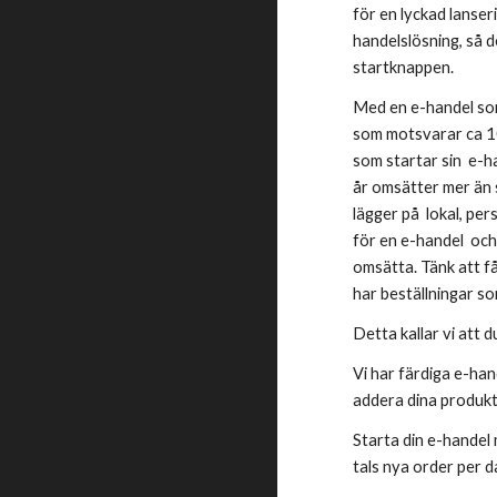
för en lyckad lanseri
handelslösning, så 
startknappen.
Med en e-handel som
som motsvarar ca 10%
som startar sin  e-
år omsätter mer än s
lägger på  lokal, p
för en e-handel  oc
omsätta. Tänk att få
har beställningar so
Detta kallar vi att 
Vi har färdiga e-han
addera dina produkte
Starta din e-handel m
tals nya order per d