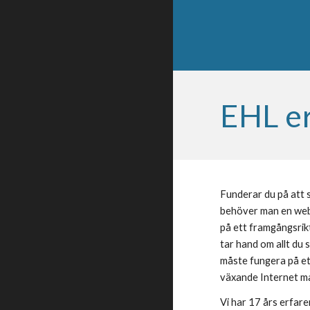
EHL er
Funderar du på att 
behöver man en webb
på ett framgångsrikt 
tar hand om allt du 
måste fungera på ett
växande Internet m
Vi har 17 års erfar